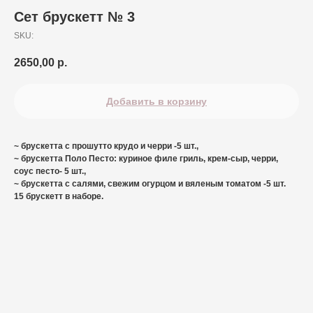
Сет брускетт № 3
SKU:
2650,00
р.
Добавить в корзину
~ брускетта с прошутто крудо и черри -5 шт.,
~ брускетта Поло Песто: куриное филе гриль, крем-сыр, черри,
соус песто- 5 шт.,
~ брускетта с салями, свежим огурцом и вяленым томатом -5 шт.
15 брускетт в наборе.